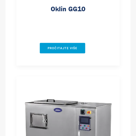
Oklin GG10
PROČITAJTE VIŠE