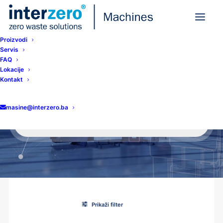
Proizvodi
Servis
FAQ
Lokacije
Kontakt
masine@interzero.ba
Products
search
Prikaži filter