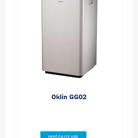
Oklin GG02
PROČITAJTE VIŠE