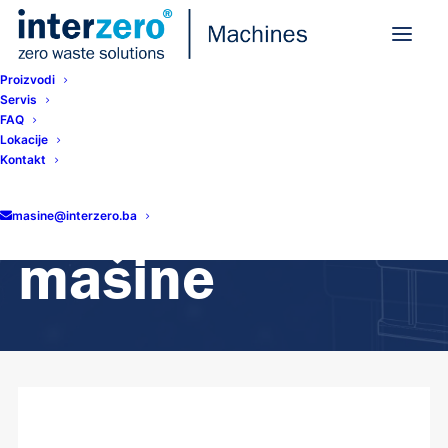
Proizvodi
Servis
FAQ
Lokacije
Home
Pribor za mašine
Kontakt
Pribor za
masine@interzero.ba
mašine