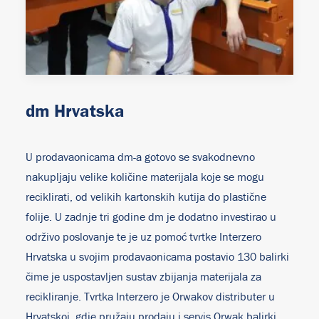
dm Hrvatska
U prodavaonicama dm-a gotovo se svakodnevno
nakupljaju velike količine materijala koje se mogu
reciklirati, od velikih kartonskih kutija do plastične
folije. U zadnje tri godine dm je dodatno investirao u
održivo poslovanje te je uz pomoć tvrtke Interzero
Hrvatska u svojim prodavaonicama postavio 130 balirki
čime je uspostavljen sustav zbijanja materijala za
recikliranje. Tvrtka Interzero je Orwakov distributer u
Hrvatskoj, gdje pružaju prodaju i servis Orwak balirki.