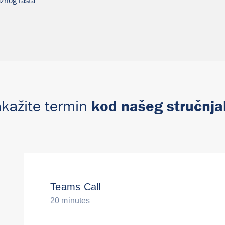
žnog rasta.
kod našeg stručnja
kažite termin