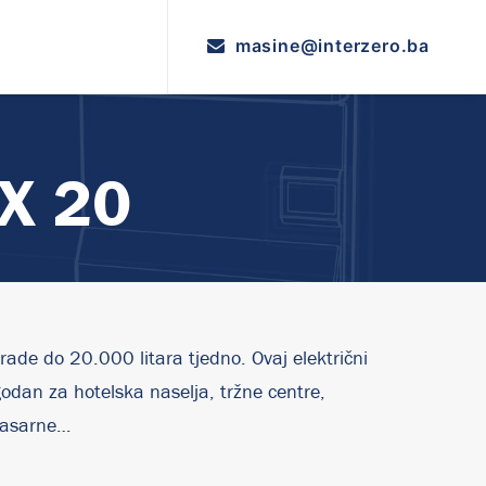
masine@interzero.ba
X 20
ade do 20.000 litara tjedno.
Ovaj električni
odan za hotelska naselja, tržne centre,
 kasarne…