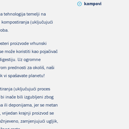
kampovi
 tehnologija temelji na
ompostiranja (uključujući
roba.
steri proizvode vrhunski
e može koristiti kao pojačivač
 digestiju. Uz ogromne
om prednosti za okoliš, naši
k vi spašavate planetu!
iranja (uključujući proces
bi inače bili izgubljeni zbog
a ili deponijama, jer se metan
, vrijedan krajnji proizvod se
ožnjeveno, zamjenjujući ugljik,