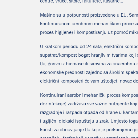
centre, vrtiće, škole, fakultete, kasarne…
Mašine su u potpunosti proizvedene u EU. Sama
kontinuiranom aerobnom mehaničkom procesu k
proces higijene) i kompostiranju uz pomoć mik
U kratkom periodu od 24 sata, električni kompo
supstrat/kompost bogat hranjivim tvarima koji s
tla, gorivo iz biomase ili sirovina za anaerobnu
ekonomske prednosti zajedno sa širokim spektr
električni komposteri će vam uštedjeti novac do
Kontinuirani aerobni mehanički proces kompost
dezinfekcije) zadržava sve važne nutrijente koji 
razgradnje i razpada otpada od hrane u kantam
i ugljični dioksid ispuštaju u zrak. Umjesto toga
koristi za obnavljanje tla koje je prekomjerno p