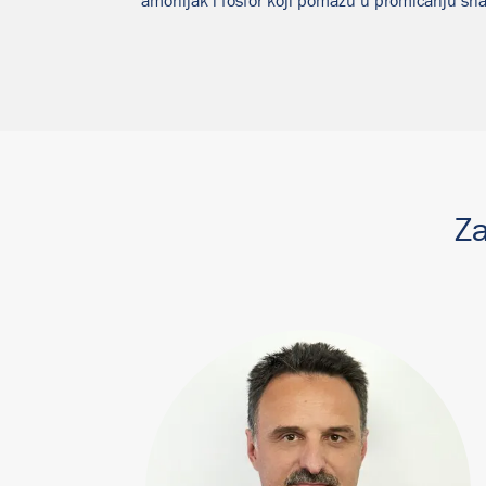
amonijak i fosfor koji pomažu u promicanju sna
Za