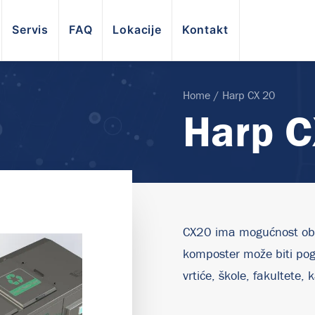
Servis
FAQ
Lokacije
Kontakt
Home
Harp CX 20
Harp C
CX20 ima mogućnost obr
komposter može biti pog
vrtiće, škole, fakultete,