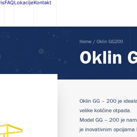
is
FAQ
Lokacije
Kontakt
Home
Oklin GG200
Oklin 
Oklin GG – 200 je ideal
velike količine otpada.
Model GG – 200 je namij
je inovativnim opcijama 