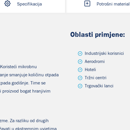
Specifikacija
Potrošni material
Oblasti primjene:
Industrijski korisnici
Aerodromi
 Koristeći mikrobnu
Hoteli
anje smanjuje količinu otpada
Tržni centri
tpada godišnje. Time se
Trgovački lanci
ji proizvod bogat hranjivim
zme. Za razliku od drugih
žavati u ekstremnim uvjetima