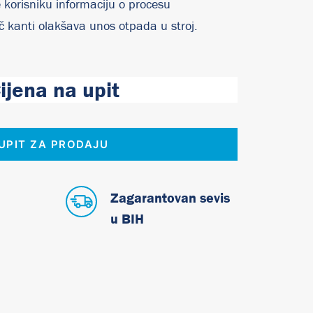
 korisniku informaciju o procesu
č kanti olakšava unos otpada u stroj.
ijena na upit
UPIT ZA PRODAJU
Zagarantovan sevis
u BIH