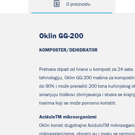
O proizvodu
Oklin GG-200
KOMPOSTER/DEHIDRATOR
Pretvara otpad od hrane u kompost za 24 sata.
tehnologiju, Oklin GG-200 mašina za kompostir
do 90% i može preraditi 200 tona kuhinjskog o
smanjuju troškovi zbrinjavanja i stvara se krajn
tvarima koji se može ponovno koristiti.
AciduloTM mikroorganizmi
Oklin koristi dugotrajne AciduloTM mikroorgani
mikroorganizama, otporni su i mogu se razmno