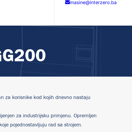
masine@interzero.ba
GG200
an za korisnike kod kojih dnevno nastaju
enjen za industrijsku primjenu. Opremljen
koje pojednostavljuju rad sa strojem.