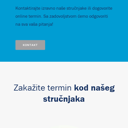
Kontaktirajte izravno naše stručnjake ili dogovorite
online termin. Sa zadovoljstvom ćemo odgovoriti
na sva vaša pitanja!
KONTAKT
kod našeg
Zakažite termin
stručnjaka