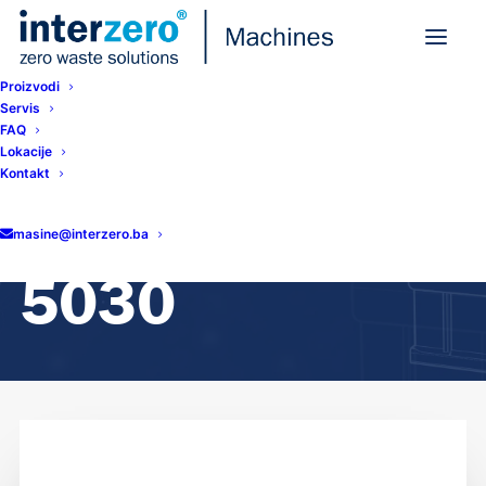
Proizvodi
Servis
FAQ
Lokacije
Home
Orwak Flex 5030
Kontakt
Orwak Flex
masine@interzero.ba
5030