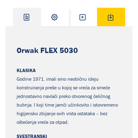
O proizvodu
Specifikacija
Potrošni material
Downloads
Orwak FLEX 5030
KLASIKA
Godine 1971. imali smo neobičnu ideju
konstruiranja preše u kojoj se vreća za smeće
jednostavno navlači preko otvorenog čeličnog
bubnja. I koji time jamči učinkovito i istovremeno
higijensko zbijanje svih vrsta ostataka – bez
oštećenja vreće za otpad.
SVESTRANSKI