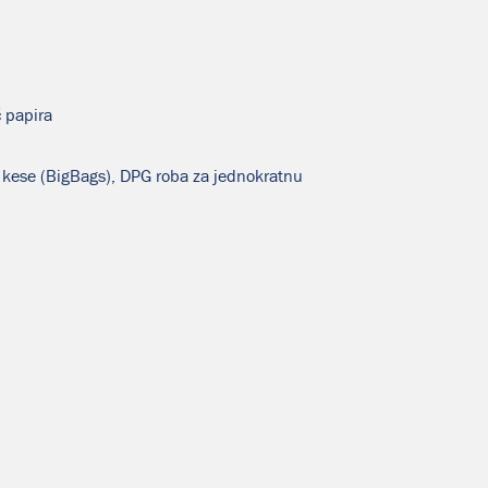
č papira
ne kese (BigBags), DPG roba za jednokratnu