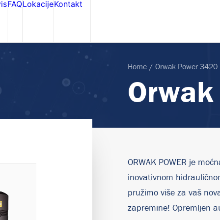
is
FAQ
Lokacije
Kontakt
Home
Orwak Power 3420
Orwak
ORWAK POWER je moćna 
inovativnom hidraulično
pružimo više za vaš nova
zapremine! Opremljen au