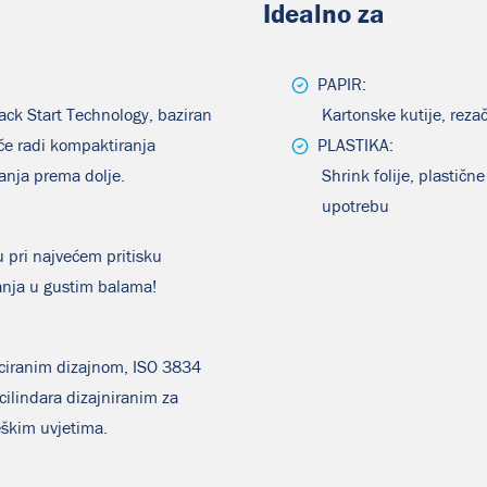
Idealno za
PAPIR:
lack Start Technology, baziran
Kartonske kutije, reza
če radi kompaktiranja
PLASTIKA:
vanja prema dolje.
Shrink folije, plastič
upotrebu
u pri najvećem pritisku
janja u gustim balama!
ciranim dizajnom, ISO 3834
lindara dizajniranim za
eškim uvjetima.