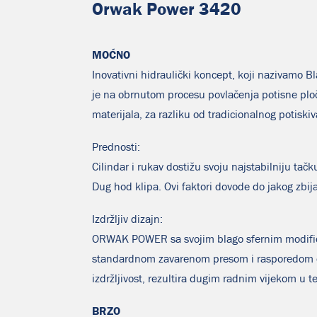
Orwak Power 3420
MOĆNO
Inovativni hidraulički koncept, koji nazivamo B
je na obrnutom procesu povlačenja potisne plo
materijala, za razliku od tradicionalnog potiski
Prednosti:
Cilindar i rukav dostižu svoju najstabilniju tačk
Dug hod klipa. Ovi faktori dovode do jakog zbi
Izdržljiv dizajn:
ORWAK POWER sa svojim blago sfernim modifi
standardnom zavarenom presom i rasporedom ci
izdržljivost, rezultira dugim radnim vijekom u t
BRZO