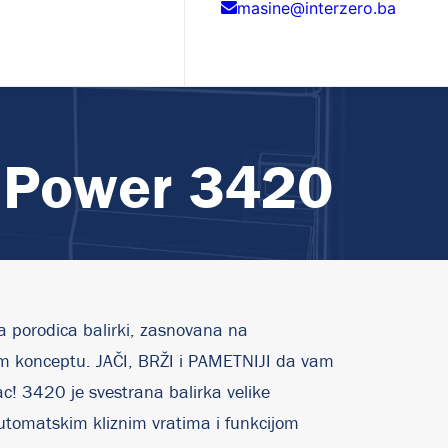
masine@interzero.ba
 Power 3420
porodica balirki, zasnovana na
m konceptu. JAČI, BRŽI i PAMETNIJI da vam
c! 3420 je svestrana balirka velike
tomatskim kliznim vratima i funkcijom