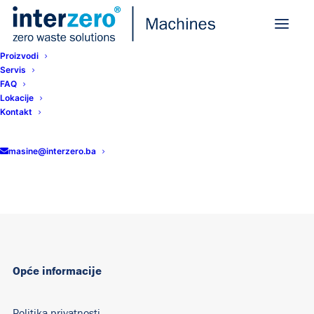
Proizvodi
Servis
FAQ
Lokacije
Registration Success
Kontakt
masine@interzero.ba
Welcome
Opće informacije
Politika privatnosti